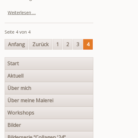
35
Weiterlesen …
Seite 4 von 4
Anfang
Zurück
1
2
3
4
Navigation
Start
überspringen
Aktuell
Über mich
Über meine Malerei
Workshops
Bilder
Bilderserie "Collagen '24"